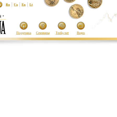
Ru
Ua
En
Lt
Поддержка
Семинары
Трейд-чат
Видео