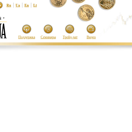
Ru
Ua
En
Lt
Поддержка
Семинары
Трейд-чат
Видео