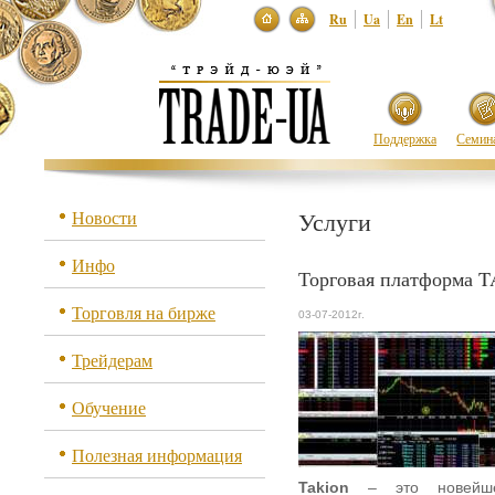
Ru
Ua
En
Lt
Поддержка
Семин
Новости
Услуги
Инфо
Торговая платформа 
Торговля на бирже
03-07-2012г.
Трейдерам
Обучение
Полезная информация
Takion
– это новейше